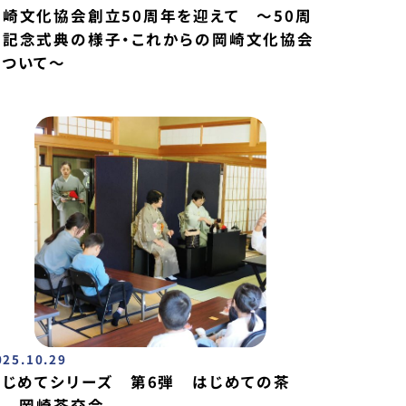
岡崎文化協会創立50周年を迎えて ～50周
年記念式典の様子・これからの岡崎文化協会
について～
025.10.29
はじめてシリーズ 第6弾 はじめての茶
道 岡崎茶交会