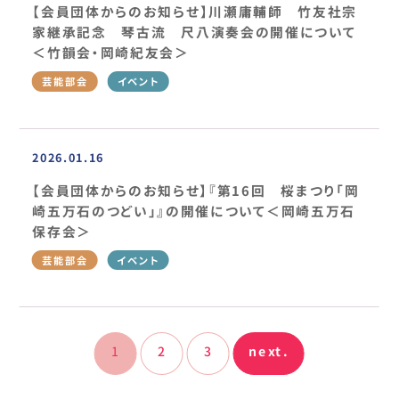
【会員団体からのお知らせ】川瀬庸輔師 竹友社宗
家継承記念 琴古流 尺八演奏会の開催について
＜竹韻会・岡崎紀友会＞
芸能部会
イベント
2026.01.16
【会員団体からのお知らせ】『第16回 桜まつり「岡
崎五万石のつどい」』の開催について＜岡崎五万石
保存会＞
芸能部会
イベント
1
2
3
next.